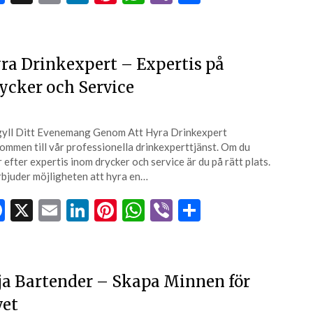
ra Drinkexpert – Expertis på
ycker och Service
yll Ditt Evenemang Genom Att Hyra Drinkexpert
ommen till vår professionella drinkexperttjänst. Om du
r efter expertis inom drycker och service är du på rätt plats.
rbjuder möjligheten att hyra en…
Facebook
X
Email
LinkedIn
Pinterest
WhatsApp
Viber
Dela
ja Bartender – Skapa Minnen för
vet