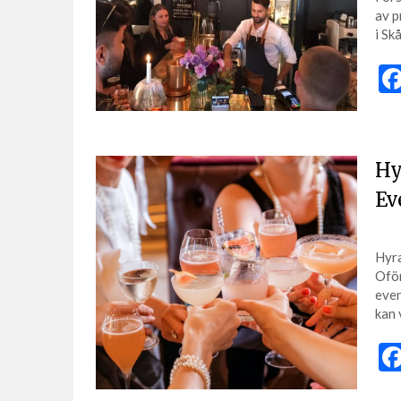
av p
i Sk
Hy
Ev
Hyra
Oför
even
kan 