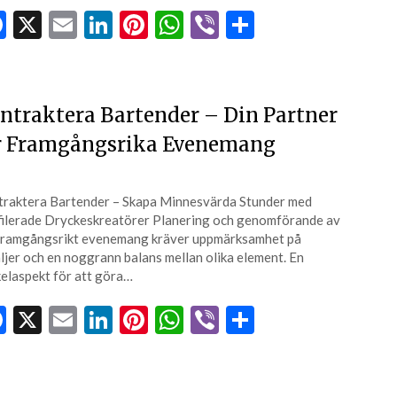
Facebook
X
Email
LinkedIn
Pinterest
WhatsApp
Viber
Dela
ntraktera Bartender – Din Partner
r Framgångsrika Evenemang
raktera Bartender – Skapa Minnesvärda Stunder med
ilerade Dryckeskreatörer Planering och genomförande av
framgångsrikt evenemang kräver uppmärksamhet på
ljer och en noggrann balans mellan olika element. En
elaspekt för att göra…
Facebook
X
Email
LinkedIn
Pinterest
WhatsApp
Viber
Dela