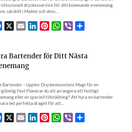
rofessionell dryckesservice för ditt kommande evenemang
åne, särskilt i Malmö och dess…
Facebook
X
Email
LinkedIn
Pinterest
WhatsApp
Viber
Dela
ra Bartender för Ditt Nästa
enemang
 Bartender – Upplev Dryckeskonstens Magi för en
glömlig Fest Planerar du att arrangera ett festligt
emang eller en speciell tillställning? Att hyra en bartender
vara det perfekta draget för att…
Facebook
X
Email
LinkedIn
Pinterest
WhatsApp
Viber
Dela