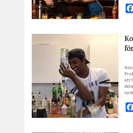
Ko
fö
Kont
Prof
ett 
deta
nyck