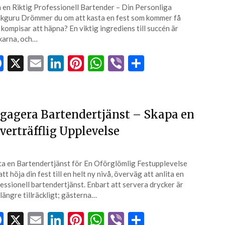
n en Riktig Professionell Bartender – Din Personliga
kguru Drömmer du om att kasta en fest som kommer få
 kompisar att häpna? En viktig ingrediens till succén är
karna, och…
Facebook
X
Email
LinkedIn
Pinterest
WhatsApp
Viber
Dela
gagera Bartendertjänst – Skapa en
verträfflig Upplevelse
ta en Bartendertjänst för En Oförglömlig Festupplevelse
att höja din fest till en helt ny nivå, överväg att anlita en
essionell bartendertjänst. Enbart att servera drycker är
 längre tillräckligt; gästerna…
Facebook
X
Email
LinkedIn
Pinterest
WhatsApp
Viber
Dela