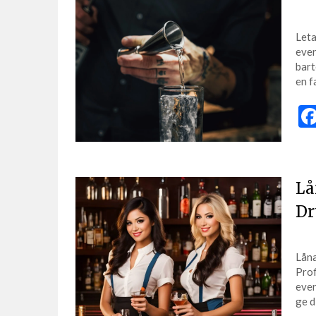
Leta
even
bart
en f
Lå
Dr
Låna
Prof
even
ge d