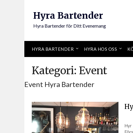
Hoppa
till
Hyra Bartender
innehåll
Hyra Bartender för Ditt Evenemang
HYRA BARTENDER
HYRA HOS OSS
KÖ
Kategori:
Event
Event Hyra Bartender
Hy
Hyr 
Förs