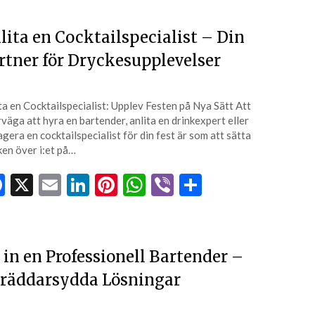
lita en Cocktailspecialist – Din
rtner för Dryckesupplevelser
ta en Cocktailspecialist: Upplev Festen på Nya Sätt Att
väga att hyra en bartender, anlita en drinkexpert eller
gera en cocktailspecialist för din fest är som att sätta
ken över i:et på…
Facebook
X
Email
LinkedIn
Pinterest
WhatsApp
Viber
Dela
 in en Professionell Bartender –
räddarsydda Lösningar