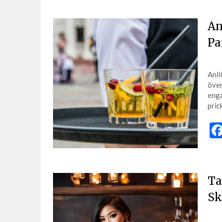
An
Pa
Anli
över
enga
pric
Ta
Sk