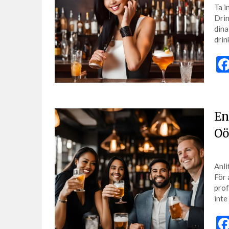
Ta i
Drin
dina
drin
En
Oö
Anli
För 
prof
inte