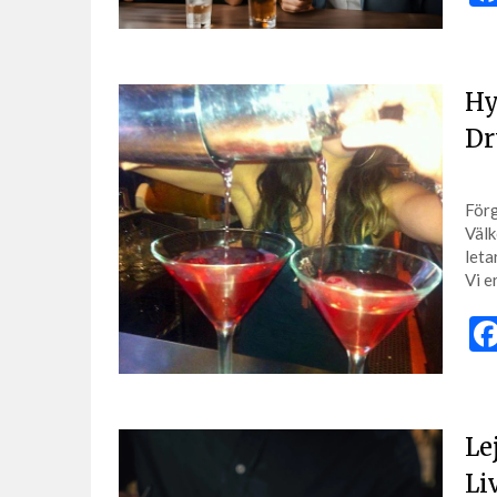
Hy
Dr
Förg
Välk
leta
Vi e
Le
Li