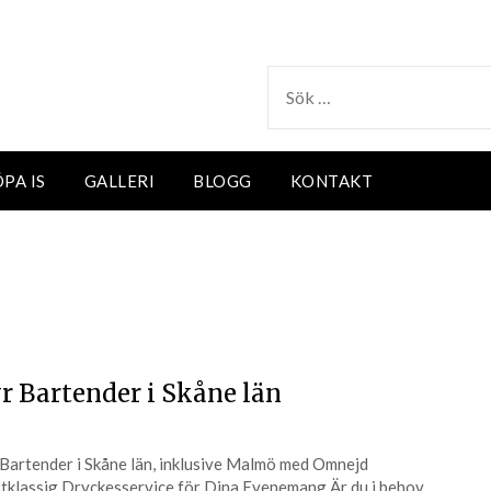
SÖK
EFTER:
PA IS
GALLERI
BLOGG
KONTAKT
r Bartender i Skåne län
Bartender i Skåne län, inklusive Malmö med Omnejd
tklassig Dryckesservice för Dina Evenemang Är du i behov