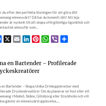
r du efter den perfekta lösningen för att göra ditt
emang minnesvärt? Då har du kommit rätt! Att leja
ender är nyckeln till att skapa oförglömliga ögonblick och
antastisk atmosfär som…
Facebook
X
Email
LinkedIn
Pinterest
WhatsApp
Viber
Dela
na en Bartender – Profilerade
yckeskreatörer
 en Bartender – Skapa Unika Drinkupplevelser med
ilerade Dryckeskreatörer Om du planerar en fest eller ett
emang i Malmö, Skåne, Göteborg eller Stockholm och vill
ina gäster en minnesvärd upplevelse,…