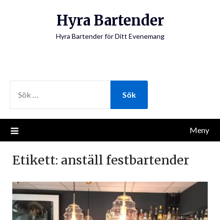
Hoppa
Hyra Bartender
till
innehåll
Hyra Bartender för Ditt Evenemang
SÖK
EFTER:
Meny
Etikett:
anställ festbartender