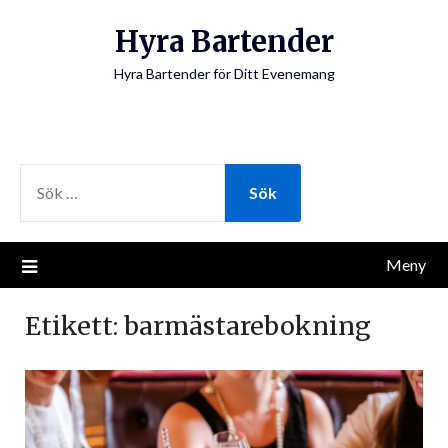
Hoppa
Hyra Bartender
till
innehåll
Hyra Bartender för Ditt Evenemang
SÖK
EFTER:
Meny
Etikett:
barmästarebokning