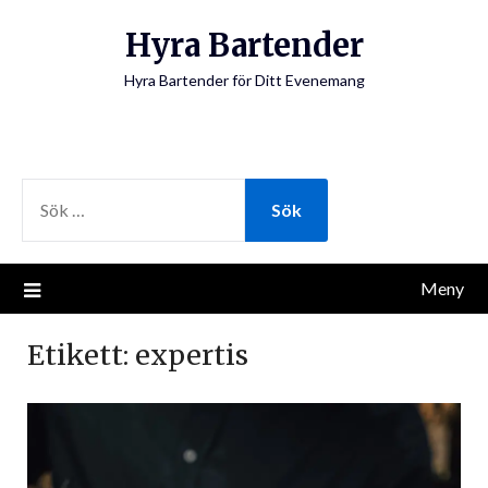
Hoppa
Hyra Bartender
till
innehåll
Hyra Bartender för Ditt Evenemang
SÖK
EFTER:
Meny
Etikett:
expertis