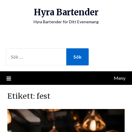
Hoppa
Hyra Bartender
till
innehåll
Hyra Bartender för Ditt Evenemang
SÖK
EFTER:
Meny
Etikett:
fest