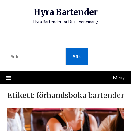
Hoppa
Hyra Bartender
till
innehåll
Hyra Bartender för Ditt Evenemang
SÖK
EFTER:
Meny
Etikett:
förhandsboka bartender