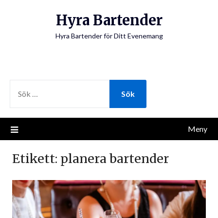
Hoppa
Hyra Bartender
till
innehåll
Hyra Bartender för Ditt Evenemang
SÖK
EFTER:
Meny
Etikett:
planera bartender