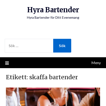
Hoppa
Hyra Bartender
till
innehåll
Hyra Bartender för Ditt Evenemang
SÖK
EFTER:
Meny
Etikett:
skaffa bartender